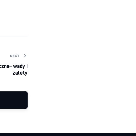
NEXT
czna– wady i
zalety