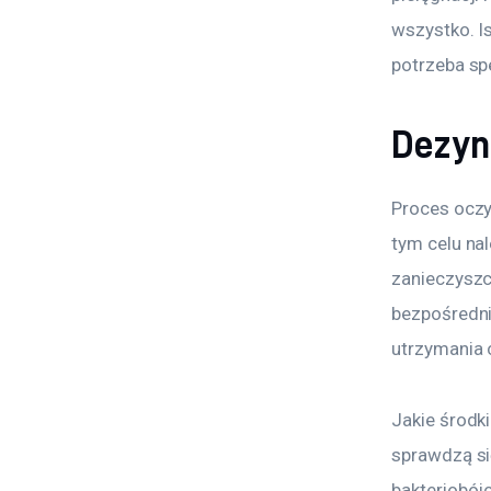
wszystko. Is
potrzeba sp
Dezyn
Proces oczy
tym celu na
zanieczyszcz
bezpośredni
utrzymania 
Jakie środk
sprawdzą si
bakteriobój