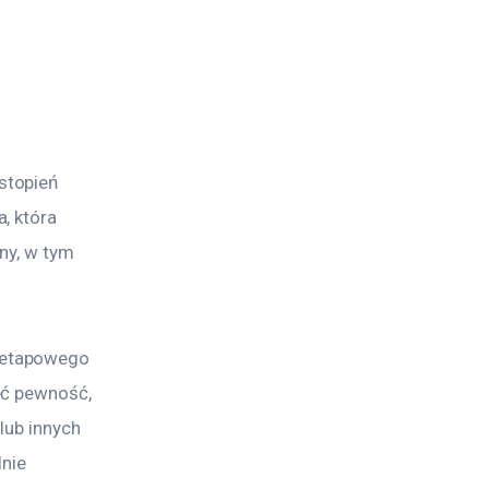
stopień 
, która 
ny, w tym 
uetapowego 
eć pewność, 
lub innych 
nie 