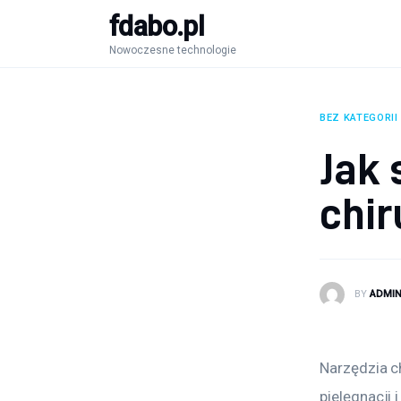
fdabo.pl
Nowoczesne technologie
Nowoczesne technologie
Informatyka
Systemy dla firm
BEZ KATEGORII
Jak 
Maszyny
chir
Porady
BY
ADMI
Narzędzia c
pielęgnacji 