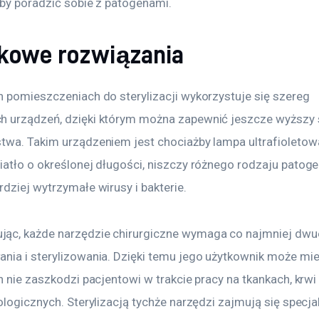
 by poradzić sobie z patogenami.
kowe rozwiązania
h pomieszczeniach do sterylizacji wykorzystuje się szereg 
 urządzeń, dzięki którym można zapewnić jeszcze wyższy 
twa. Takim urządzeniem jest chociażby lampa ultrafioletowa
iatło o określonej długości, niszczy różnego rodzaju patoge
dziej wytrzymałe wirusy i bakterie.
ąc, każde narzędzie chirurgiczne wymaga co najmniej dw
nia i sterylizowania. Dzięki temu jego użytkownik może mi
n nie zaszkodzi pacjentowi w trakcie pracy na tkankach, krwi 
ologicznych. Sterylizacją tychże narzędzi zajmują się specjal