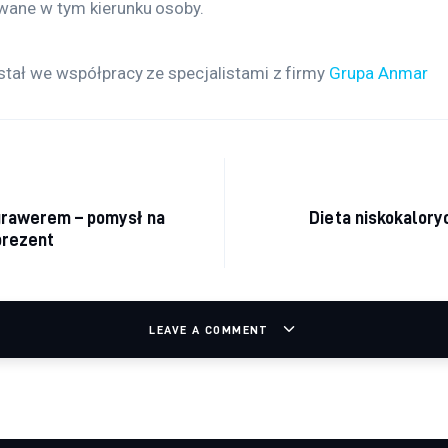
wane w tym kierunku osoby.
stał we współpracy ze specjalistami z firmy 
Grupa Anmar
acja wpisu
 grawerem – pomysł na
Dieta niskokalory
prezent
LEAVE A COMMENT