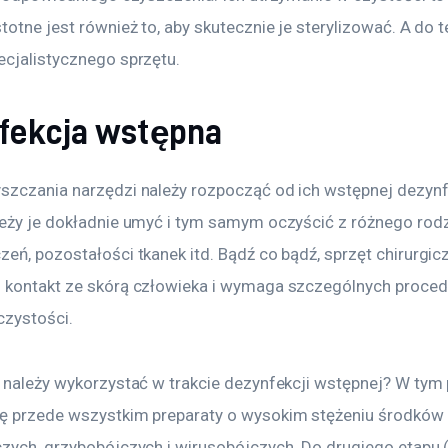
totne jest również to, aby skutecznie je sterylizować. A do t
ecjalistycznego sprzętu.
fekcja wstępna
szczania narzędzi należy rozpocząć od ich wstępnej dezynfe
leży je dokładnie umyć i tym samym oczyścić z różnego rodz
eń, pozostałości tkanek itd. Bądź co bądź, sprzęt chirurgic
 kontakt ze skórą człowieka i wymaga szczególnych proced
czystości.
i należy wykorzystać w trakcie dezynfekcji wstępnej? W tym
ę przede wszystkim preparaty o wysokim stężeniu środków 
czych, grzybobójczych i wirusobójczych. Do drugiego etapu (