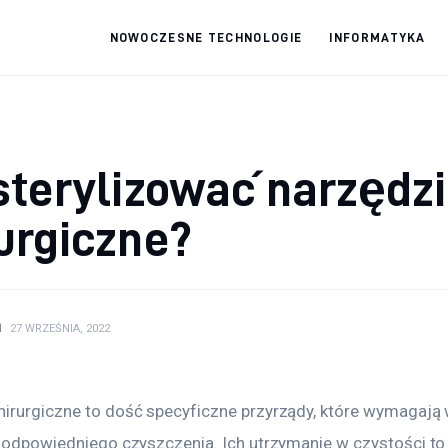
NOWOCZESNE TECHNOLOGIE
INFORMATYKA
fdabo.pl
Nowoczesne technologie
sterylizować narzędz
urgiczne?
N
27 WRZEŚNIA, 2022
hirurgiczne to dość specyficzne przyrządy, które wymagają 
i odpowiedniego czyszczenia. Ich utrzymanie w czystości to 