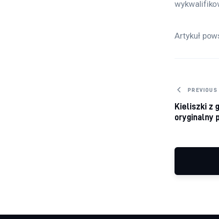
wykwalifiko
Artykuł pow
Nawig
PREVIOUS
Kieliszki z
oryginalny 