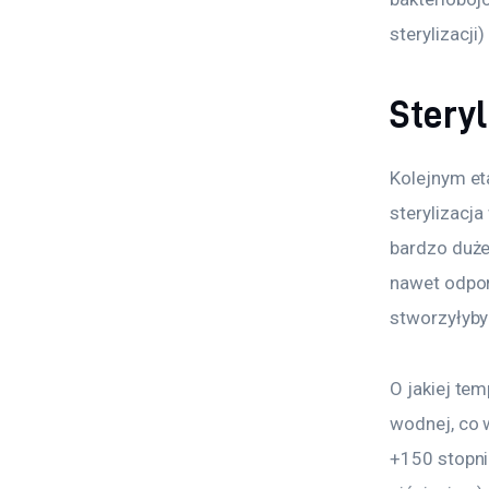
sterylizacji
Stery
Kolejnym et
sterylizacj
bardzo duże 
nawet odpor
stworzyłyby 
O jakiej te
wodnej, co 
+150 stopni