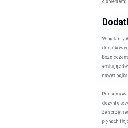
ciśnieniem)
Dodat
W niektóryc
dodatkowych
bezpieczeńs
emitując św
nawet najbar
Podsumowuj
dezynfekowa
że sprzęt te
płynach fizj