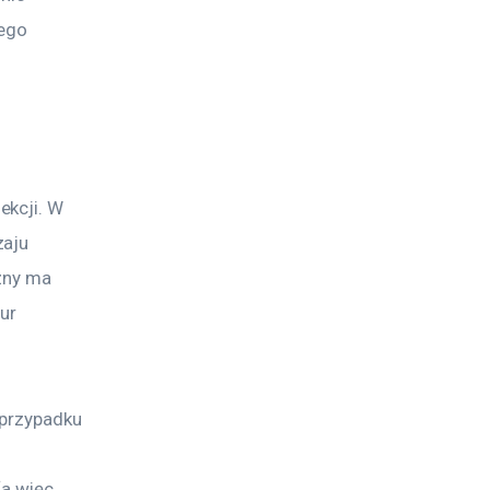
ego 
kcji. W 
aju 
zny ma 
ur 
 przypadku 
a więc 