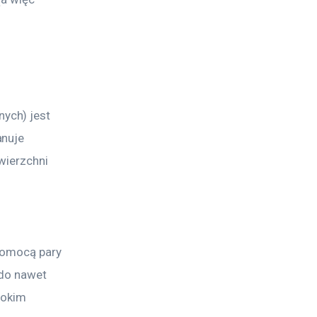
ych) jest 
nuje 
wierzchni 
pomocą pary 
 do nawet 
sokim 