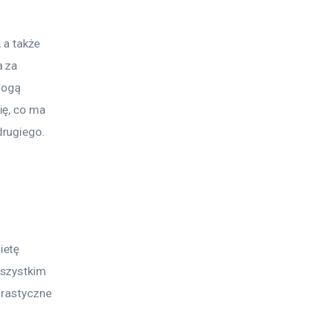
 a także 
 za 
ogą 
ę, co ma 
drugiego.
ietę 
szystkim 
 drastyczne 