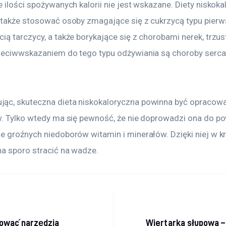
 ilości spożywanych kalorii nie jest wskazane. Diety niskoka
 także stosować osoby zmagające się z cukrzycą typu pierw
ą tarczycy, a także borykające się z chorobami nerek, trzustk
zeciwwskazaniem do tego typu odżywiania są choroby serca,
c, skuteczna dieta niskokaloryczna powinna być opracowa
w. Tylko wtedy ma się pewność, że nie doprowadzi ona do p
e groźnych niedoborów witamin i minerałów. Dzięki niej w k
a sporo stracić na wadze.
acja wpisu
zować narzędzia
Wiertarka słupowa –