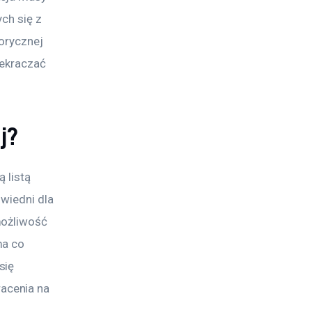
ch się z 
orycznej 
zekraczać 
j?
 listą 
wiedni dla 
możliwość 
ma co 
się 
acenia na 