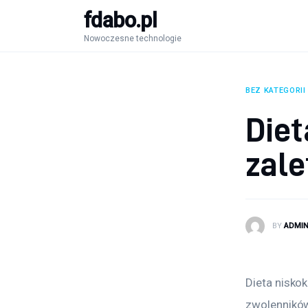
fdabo.pl
Nowoczesne technologie
Nowoczesne technologie
Informatyka
Systemy dla firm
BEZ KATEGORII
Diet
Maszyny
zale
Porady
BY
ADMI
Dieta nisko
zwolenników