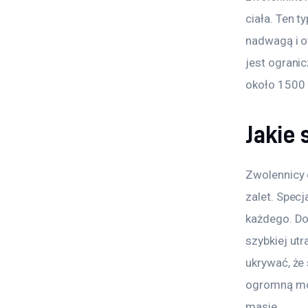
ciała. Ten t
nadwagą i o
jest ograni
około 1500 k
Jakie 
Zwolennicy d
zalet. Specj
każdego. Do
szybkiej ut
ukrywać, że
ogromną mot
masie.