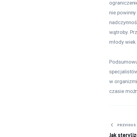
ograniczenie
nie powinny
nadczynności
wątroby. Pr
młody wiek.
Podsumowują
specjalistó
w organizmi
czasie możn
Nawig
PREVIOUS
Jak steryli