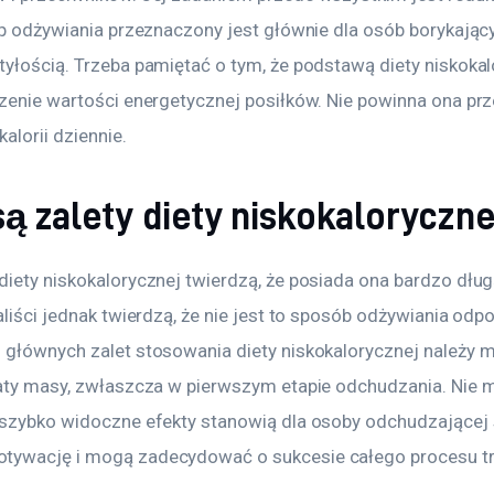
yp odżywiania przeznaczony jest głównie dla osób borykający
tyłością. Trzeba pamiętać o tym, że podstawą diety niskokal
czenie wartości energetycznej posiłków. Nie powinna ona pr
alorii dziennie.
są zalety diety niskokaloryczne
iety niskokalorycznej twierdzą, że posiada ona bardzo długą
aliści jednak twierdzą, że nie jest to sposób odżywiania odpo
 głównych zalet stosowania diety niskokalorycznej należy 
raty masy, zwłaszcza w pierwszym etapie odchudzania. Nie 
 szybko widoczne efekty stanowią dla osoby odchudzającej 
ywację i mogą zadecydować o sukcesie całego procesu tr