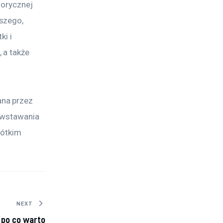
lorycznej 
szego, 
i i 
 a także 
na przez 
owstawania 
rótkim 
NEXT
 po co warto