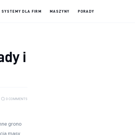
SYSTEMY DLA FIRM
MASZYNY
PORADY
ady i
0
COMMENTS
mne grono 
cja masy 