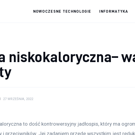
NOWOCZESNE TECHNOLOGIE
INFORMATYKA
fdabo.pl
Nowoczesne technologie
a niskokaloryczna– w
ty
N
27 WRZEŚNIA, 2022
kaloryczna to dość kontrowersyjny jadłospis, który ma ogro
 i przeciwników. Jej zadaniem przede wszystkim jest reduk