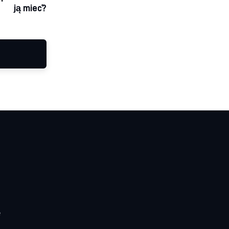
ją mieć?
e