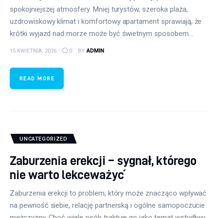
spokojniejszej atmosfery. Mniej turystów, szeroka plaża,
uzdrowiskowy klimat i komfortowy apartament sprawiają, że
krótki wyjazd nad morze może być świetnym sposobem…
15 KWIETNIA, 2026
0
BY
ADMIN
READ MORE
UNCATEGORIZED
Zaburzenia erekcji – sygnał, którego
nie warto lekceważyć
Zaburzenia erekcji to problem, który może znacząco wpływać
na pewność siebie, relację partnerską i ogólne samopoczucie
mężczyzny. Choć wiele osób traktuje go jako temat wstydliwy,