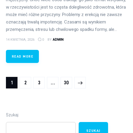
w rzeczywistości jest to częsta dolegliwość zdrowotna, która
może mieć różne przyczyny. Problemy z erekcją nie zawsze
oznaczają trwałą impotencję. Czasami są wynikiem
przemęczenia, stresu lub chwilowego spadku formy, ale…
14 KWIETNIA, 2026
0
BY
ADMIN
READ MORE
Stronicowanie wpisów
PAGE
1
PAGE
2
PAGE
3
>
…
PAGE
30
Szukaj
SZUKAJ