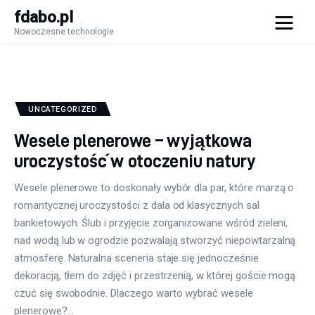
fdabo.pl
Nowoczesne technologie
fdabo.pl
Nowoczesne technologie
Nowoczesne technologie
UNCATEGORIZED
Wesele plenerowe – wyjątkowa
Informatyka
uroczystość w otoczeniu natury
Systemy dla firm
Wesele plenerowe to doskonały wybór dla par, które marzą o
romantycznej uroczystości z dala od klasycznych sal
Maszyny
bankietowych. Ślub i przyjęcie zorganizowane wśród zieleni,
nad wodą lub w ogrodzie pozwalają stworzyć niepowtarzalną
Porady
atmosferę. Naturalna sceneria staje się jednocześnie
dekoracją, tłem do zdjęć i przestrzenią, w której goście mogą
czuć się swobodnie. Dlaczego warto wybrać wesele
plenerowe?…