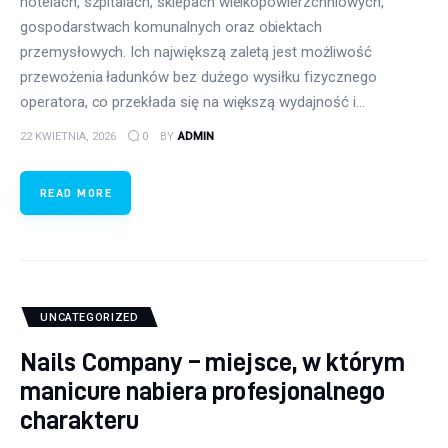
hotelach, szpitalach, sklepach wielkopowierzchniowych,
gospodarstwach komunalnych oraz obiektach
przemysłowych. Ich największą zaletą jest możliwość
przewożenia ładunków bez dużego wysiłku fizycznego
operatora, co przekłada się na większą wydajność i…
22 KWIETNIA, 2026
0
BY
ADMIN
READ MORE
UNCATEGORIZED
Nails Company – miejsce, w którym
manicure nabiera profesjonalnego
charakteru