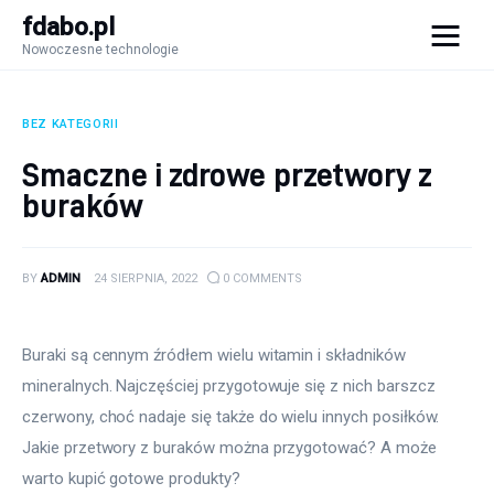
fdabo.pl
Nowoczesne technologie
fdabo.pl
Nowoczesne technologie
BEZ KATEGORII
Nowoczesne technologie
Smaczne i zdrowe przetwory z
buraków
Informatyka
Systemy dla firm
BY
ADMIN
24 SIERPNIA, 2022
0
COMMENTS
Maszyny
Buraki są cennym źródłem wielu witamin i składników 
Porady
mineralnych. Najczęściej przygotowuje się z nich barszcz 
czerwony, choć nadaje się także do wielu innych posiłków. 
Jakie przetwory z buraków można przygotować? A może 
warto kupić gotowe produkty?