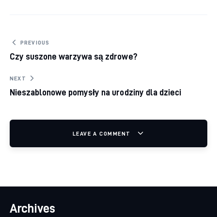
Nawigacja wpisu
PREVIOUS
Czy suszone warzywa są zdrowe?
NEXT
Nieszablonowe pomysły na urodziny dla dzieci
LEAVE A COMMENT
Archives