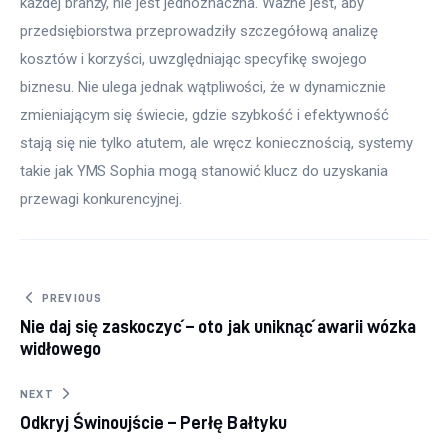
każdej branży, nie jest jednoznaczna. Ważne jest, aby 
przedsiębiorstwa przeprowadziły szczegółową analizę 
kosztów i korzyści, uwzględniając specyfikę swojego 
biznesu. Nie ulega jednak wątpliwości, że w dynamicznie 
zmieniającym się świecie, gdzie szybkość i efektywność 
stają się nie tylko atutem, ale wręcz koniecznością, systemy 
takie jak YMS Sophia mogą stanowić klucz do uzyskania 
przewagi konkurencyjnej.
Nawigacja wpisu
PREVIOUS
Nie daj się zaskoczyć – oto jak uniknąć awarii wózka
widłowego
NEXT
Odkryj Świnoujście – Perłę Bałtyku