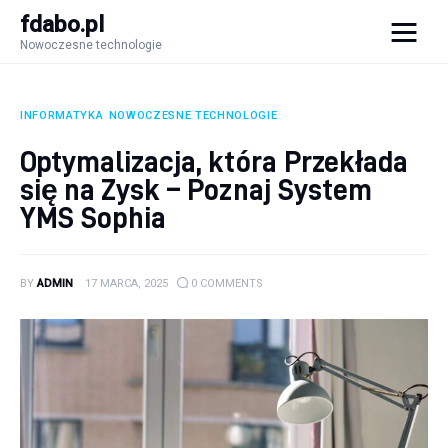
fdabo.pl
Nowoczesne technologie
fdabo.pl
Nowoczesne technologie
INFORMATYKA
NOWOCZESNE TECHNOLOGIE
Nowoczesne technologie
Optymalizacja, która Przekłada
się na Zysk – Poznaj System
Informatyka
YMS Sophia
Systemy dla firm
BY
ADMIN
17 MARCA, 2025
0
COMMENTS
Maszyny
Porady