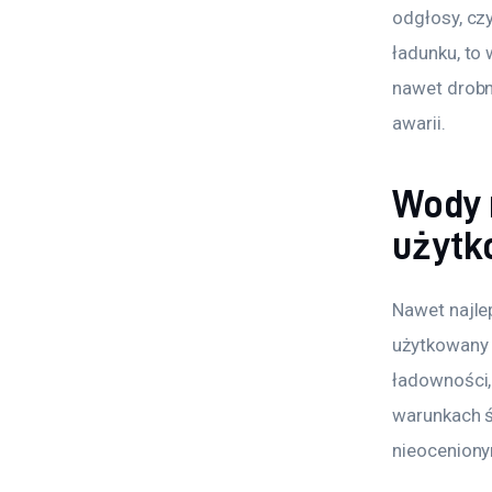
odgłosy, cz
ładunku, to
nawet drobn
awarii.
Wody 
użytk
Nawet najlep
użytkowany 
ładowności,
warunkach ś
nieocenion