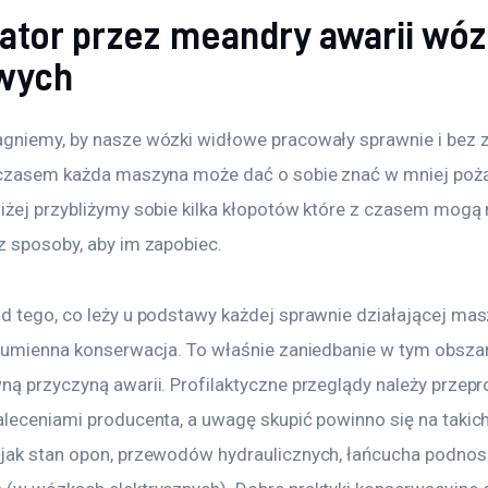
ator przez meandry awarii wó
wych
gniemy, by nasze wózki widłowe pracowały sprawnie i bez z
 czasem każda maszyna może dać o sobie znać w mniej poż
iżej przybliżymy sobie kilka kłopotów które z czasem mogą 
z sposoby, aby im zapobiec.
d tego, co leży u podstawy każdej sprawnie działającej mas
 sumienna konserwacja. To właśnie zaniedbanie w tym obszar
ną przyczyną awarii. Profilaktyczne przeglądy należy przep
aleceniami producenta, a uwagę skupić powinno się na takich
jak stan opon, przewodów hydraulicznych, łańcucha podnos