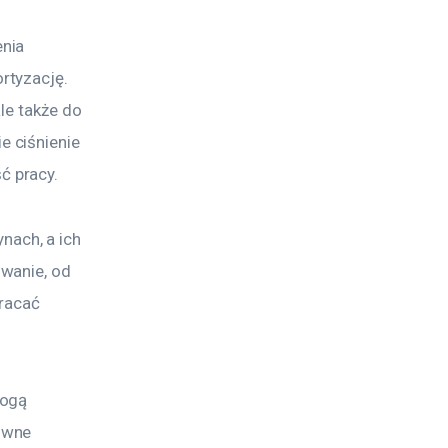
nia 
rtyzację. 
le także do 
 ciśnienie 
ć pracy.
ach, a ich 
wanie, od 
racać 
ogą 
iwne 