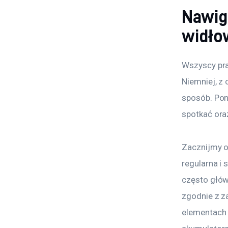
Nawig
widło
Wszyscy pra
Niemniej, z
sposób. Pon
spotkać ora
Zacznijmy o
regularna i
często głów
zgodnie z z
elementach 