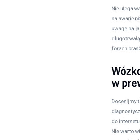
Nie ulega w
na awarie n
uwagę na j
długotrwałą
forach bran
Wózko
w prew
Docenijmy t
diagnostycz
do internet
Nie warto w