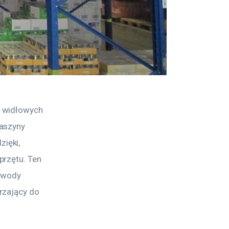
 widłowych 
aszyny 
ięki, 
rzętu. Ten 
 wody 
rzający do 