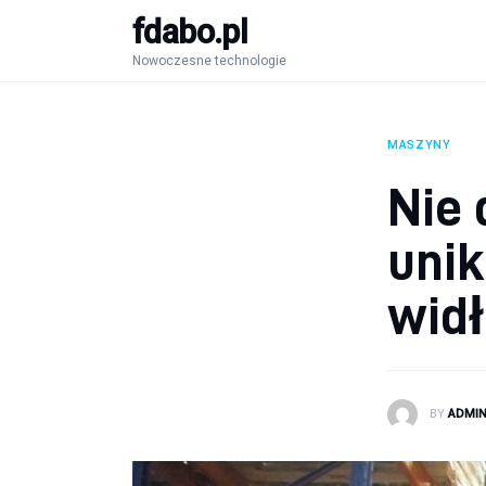
fdabo.pl
Nowoczesne technologie
Nowoczesne technologie
Informatyka
Systemy dla firm
MASZYNY
Maszyny
Nie 
Porady
unik
wid
BY
ADMI