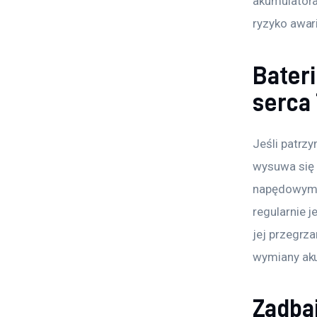
akumulatora
ryzyko awari
Bater
serca
Jeśli patrzy
wysuwa się 
napędowym c
regularnie 
jej przegrz
wymiany ak
Zadbaj