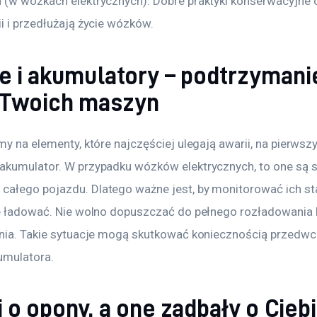
 (w wózkach elektrycznych). Dobre praktyki konserwacyjne o
i i przedłużają życie wózków.
ie i akumulatory – podtrzymani
 Twoich maszyn
my na elementy, które najczęściej ulegają awarii, na pierwszy
akumulator. W przypadku wózków elektrycznych, to one są 
ałego pojazdu. Dlatego ważne jest, by monitorować ich sta
je ładować. Nie wolno dopuszczać do pełnego rozładowania b
ania. Takie sytuacje mogą skutkować koniecznością przedwc
umulatora.
 o opony, a one zadbały o Cieb