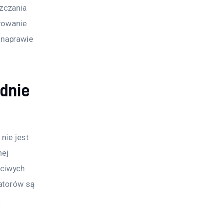
zczania 
rowanie 
naprawie 
dnie
nie jest 
ej 
ciwych 
atorów są 
.