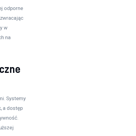
ej odporne 
 zwracając 
y w 
h na 
iczne
mi. Systemy 
 a dostęp 
tywność. 
uższej 