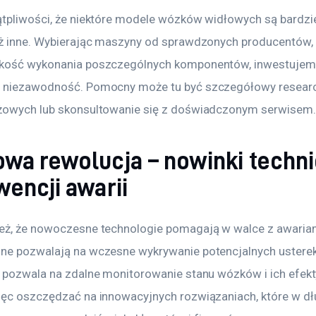
ątpliwości, że niektóre modele wózków widłowych są bardzi
iż inne. Wybierając maszyny od sprawdzonych producentów,
akość wykonania poszczególnych komponentów, inwestujem
 niezawodność. Pomocny może tu być szczegółowy researc
żowych lub skonsultowanie się z doświadczonym serwisem.
wa rewolucja – nowinki techn
encji awarii
eż, że nowoczesne technologie pomagają w walce z awaria
ne pozwalają na wczesne wykrywanie potencjalnych usterek,
u pozwala na zdalne monitorowanie stanu wózków i ich efek
ięc oszczędzać na innowacyjnych rozwiązaniach, które w dł