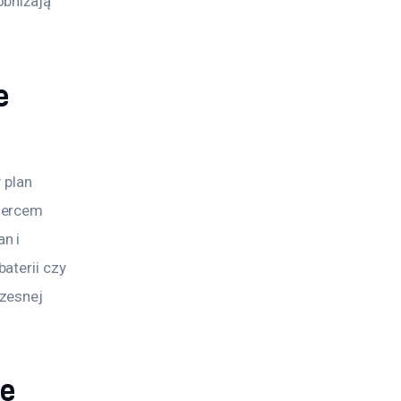
bniżają 
e
 plan 
sercem 
n i 
aterii czy 
zesnej 
ie