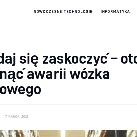
NOWOCZESNE TECHNOLOGIE
INFORMATYKA
fdabo.pl
Nowoczesne technologie
daj się zaskoczyć – ot
nąć awarii wózka
łowego
N
17 MARCA, 2025