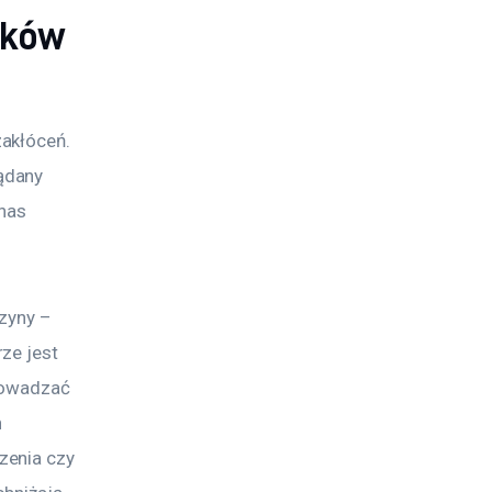
zków
akłóceń. 
ądany 
nas 
zyny – 
ze jest 
rowadzać 
 
zenia czy 