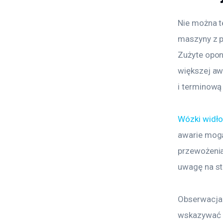
Nie można t
maszyny z p
Zużyte opon
większej aw
i terminową
Wózki widł
awarie mogą
przewożenia
uwagę na st
Obserwacja 
wskazywać n