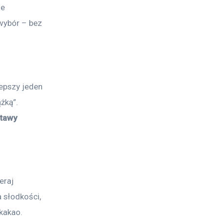
ie 
wybór – bez 
epszy jeden 
żką”. 
tawy 
raj 
a słodkości, 
kakao.