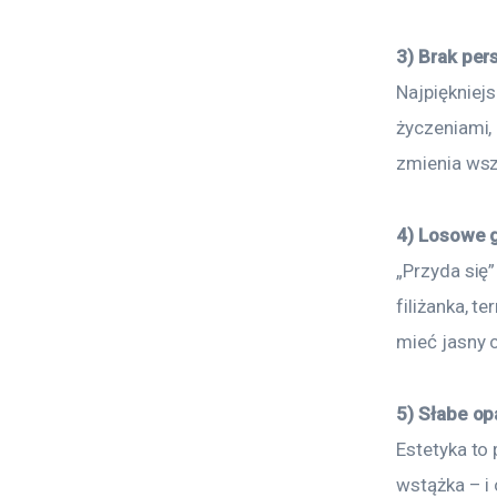
3) Brak pers
Najpiękniejs
życzeniami,
zmienia wsz
4) Losowe 
„Przyda się
filiżanka, t
mieć jasny 
5) Słabe o
Estetyka to 
wstążka – i 