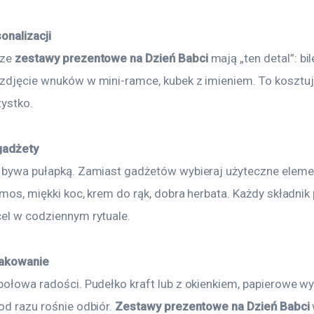
onalizacji
ze 
zestawy prezentowe na Dzień Babci
 mają „ten detal”: bil
 zdjęcie wnuków w mini-ramce, kubek z imieniem. To kosztuj
ystko.
gadżety
” bywa pułapką. Zamiast gadżetów wybieraj użyteczne elemen
ermos, miękki koc, krem do rąk, dobra herbata. Każdy składnik
cel w codziennym rytuale.
pakowanie
połowa radości. Pudełko kraft lub z okienkiem, papierowe wyp
od razu rośnie odbiór. 
Zestawy prezentowe na Dzień Babci