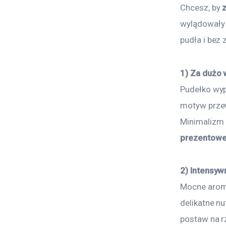
Chcesz, by 
wylądowały n
pudła i bez
1) Za dużo 
Pudełko wyp
motyw przew
Minimalizm 
prezentowe
2) Intensyw
Mocne arom
delikatne nu
postaw na r