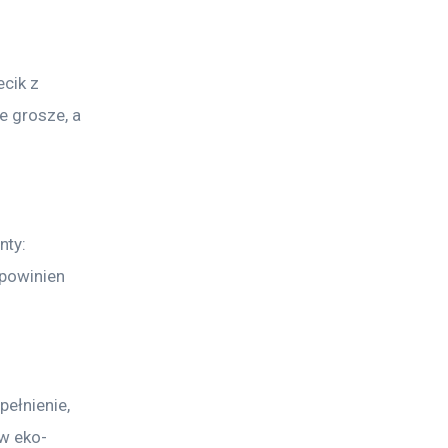
ecik z 
e grosze, a 
ty: 
 powinien 
ełnienie, 
 w eko-