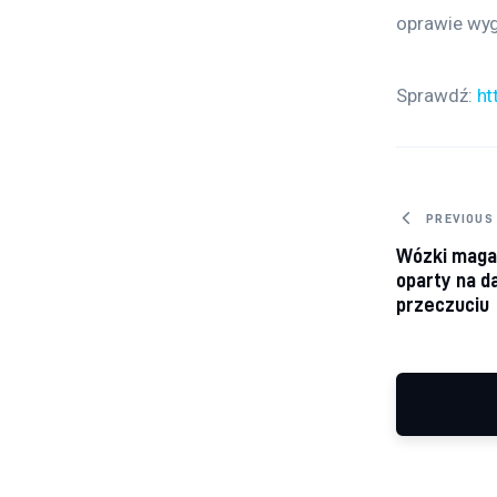
oprawie wyg
Sprawdź: 
ht
Nawig
PREVIOUS
Wózki maga
oparty na d
przeczuciu