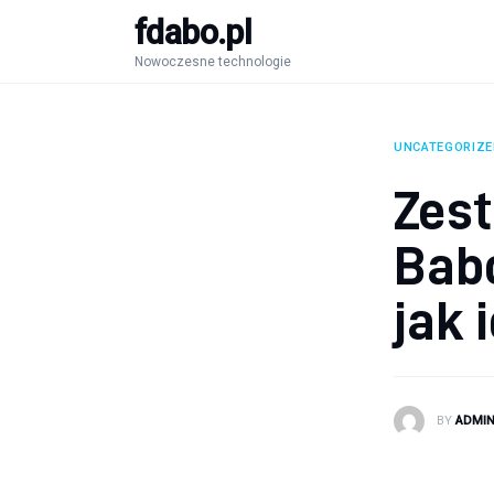
fdabo.pl
Nowoczesne technologie
Nowoczesne technologie
Informatyka
Systemy dla firm
UNCATEGORIZE
Maszyny
Zes
Porady
Babc
jak 
BY
ADMI