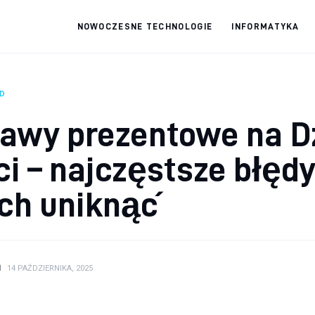
NOWOCZESNE TECHNOLOGIE
INFORMATYKA
fdabo.pl
Nowoczesne technologie
D
tawy prezentowe na D
i – najczęstsze błędy
ich uniknąć
N
14 PAŹDZIERNIKA, 2025