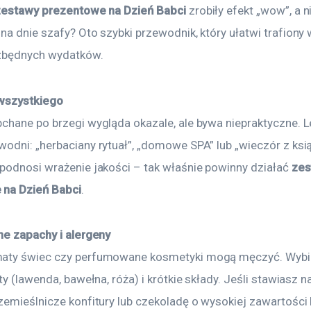
zestawy prezentowe na Dzień Babci
 zrobiły efekt „wow”, a n
a dnie szafy? Oto szybki przewodnik, który ułatwi trafiony 
 zbędnych wydatków.
wszystkiego
chane po brzegi wygląda okazale, ale bywa niepraktyczne. L
odni: „herbaciany rytuał”, „domowe SPA” lub „wieczór z ksią
podnosi wrażenie jakości – tak właśnie powinny działać 
zes
 na Dzień Babci
.
ne zapachy i alergeny
aty świec czy perfumowane kosmetyki mogą męczyć. Wybie
ty (lawenda, bawełna, róża) i krótkie składy. Jeśli stawiasz n
zemieślnicze konfitury lub czekoladę o wysokiej zawartości 