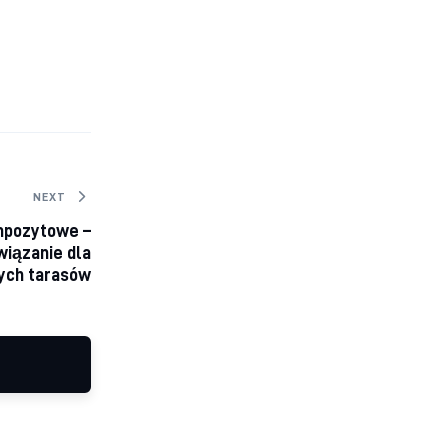
NEXT
mpozytowe –
iązanie dla
ych tarasów