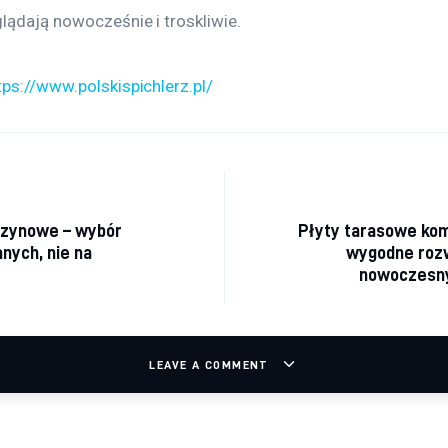
lądają nowocześnie i troskliwie.
tps://www.polskispichlerz.pl/
acja wpisu
zynowe – wybór
Płyty tarasowe ko
anych, nie na
wygodne rozw
nowoczesn
LEAVE A COMMENT