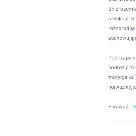
do zrozumien
szybko przek
różnorodna i
zachowując 
Podróż po s
podróż przez
tradycje ku
najważniejs
Sprawdź: 
r