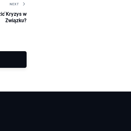
NEXT
zić Kryzys w
Związku?