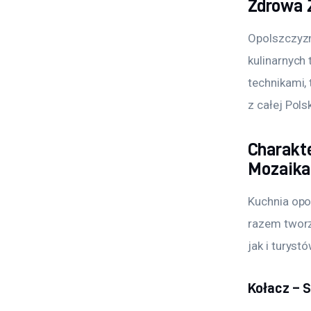
Zdrowa 
Opolszczyzn
kulinarnych
technikami,
z całej Pol
Charakt
Mozaika
Kuchnia opol
razem tworz
jak i turystó
Kołacz – 