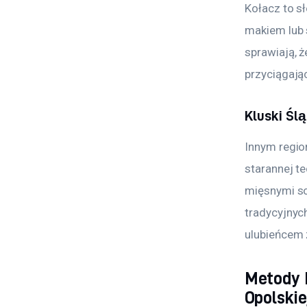
Kołacz to sł
makiem lub 
sprawiają, ż
przyciągają
Kluski Ślą
Innym region
starannej t
mięsnymi so
tradycyjnych
ulubieńcem 
Metody 
Opolskie