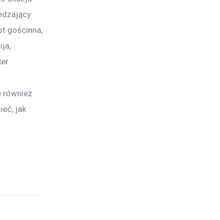
edzający 
st gościnna, 
ja, 
er.
e również 
eć, jak 