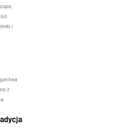
zupa, 
ści 
niki i 
ogactwa 
ne z 
a.
adycja