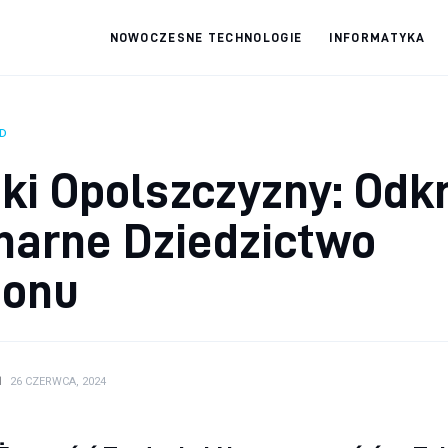
NOWOCZESNE TECHNOLOGIE
INFORMATYKA
fdabo.pl
Nowoczesne technologie
D
i Opolszczyzny: Odkr
narne Dziedzictwo
ionu
N
26 CZERWCA, 2024