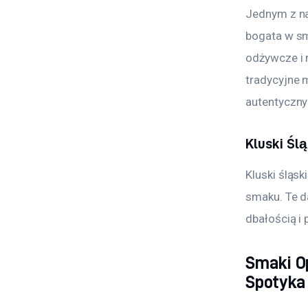
Jednym z naj
bogata w sm
odżywcze i r
tradycyjne 
autentyczn
Kluski Śl
Kluski śląs
smaku. Te d
dbałością i
Smaki O
Spotyka