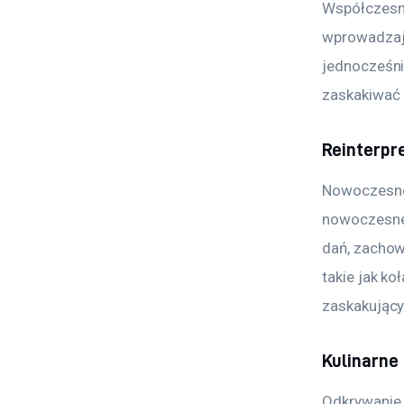
Współczesne 
wprowadzają
jednocześni
zaskakiwać 
Reinterpre
Nowoczesne 
nowoczesne 
dań, zachow
takie jak k
zaskakujący
Kulinarne
Odkrywanie k