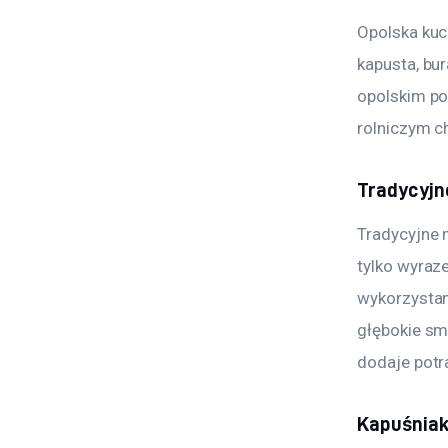
Opolska kuc
kapusta, bur
opolskim po
rolniczym c
Tradycyjn
Tradycyjne m
tylko wyraz
wykorzystan
głębokie sma
dodaje potra
Kapuśniak