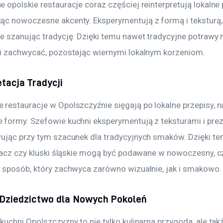
opolskie restauracje coraz częściej reinterpretują lokalne p
c nowoczesne akcenty. Eksperymentują z formą i teksturą,
e szanując tradycję. Dzięki temu nawet tradycyjne potrawy
i zachwycać, pozostając wiernymi lokalnym korzeniom.
tacja Tradycji
restauracje w Opolszczyźnie sięgają po lokalne przepisy, n
formy. Szefowie kuchni eksperymentują z teksturami i prez
ując przy tym szacunek dla tradycyjnych smaków. Dzięki tem
ołacz czy kluski śląskie mogą być podawane w nowoczesny, c
 sposób, który zachwyca zarówno wizualnie, jak i smakowo.
 Dziedzictwo dla Nowych Pokoleń
uchni Opolszczyzny to nie tylko kulinarna przygoda, ale tak