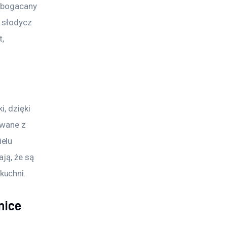
wzbogacany 
 słodycz 
, 
, dzięki 
owane z 
elu 
ją, że są 
kuchni.
nice