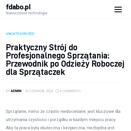
fdabo.pl
Nowoczesne technologie
fdabo.pl
Nowoczesne technologie
UNCATEGORIZED
Nowoczesne technologie
Praktyczny Strój do
Profesjonalnego Sprzątania:
Informatyka
Przewodnik po Odzieży Roboczej
dla Sprzątaczek
Systemy dla firm
Maszyny
BY
ADMIN
26 CZERWCA, 2024
0
COMMENTS
Porady
Sprzątanie, mimo że często niedoceniane, jest kluczowe dla 
utrzymania czystości i porządku w każdym miejscu pracy. 
Aby ta praca była skuteczna i bezpieczna, niezbędna jest 