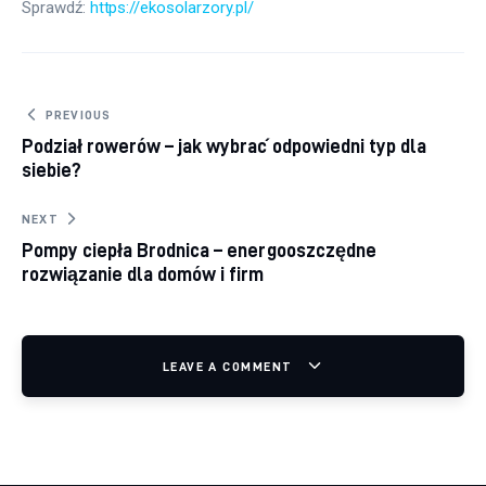
Sprawdź: 
https://ekosolarzory.pl/
Nawigacja wpisu
PREVIOUS
Podział rowerów – jak wybrać odpowiedni typ dla
siebie?
NEXT
Pompy ciepła Brodnica – energooszczędne
rozwiązanie dla domów i firm
LEAVE A COMMENT