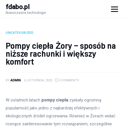
fdabo.pl
Nowoczesne technologie
fdabo.pl
Nowoczesne technologie
UNCATEGORIZED
Nowoczesne technologie
Pompy ciepła Żory – sposób na
niższe rachunki i większy
Informatyka
komfort
Systemy dla firm
BY
ADMIN
6 LISTOPADA, 2025
0
COMMENTS
Maszyny
Porady
W ostatnich latach
pompy ciepła
zyskały ogromną
popularność jako jedno z najbardziej efektywnych i
ekologicznych źródeł ogrzewania. Również w Żorach widać
rosnące zainteresowanie tym rozwiązaniem, szczególnie