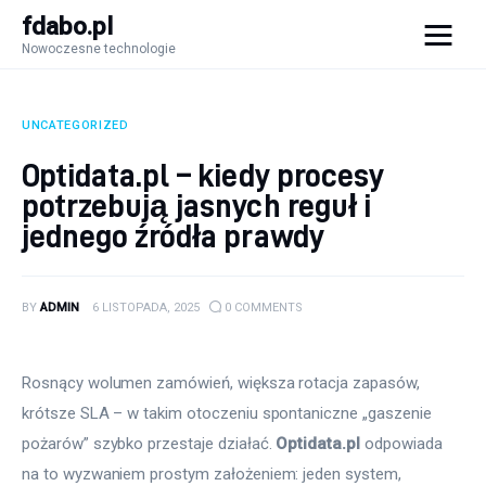
fdabo.pl
Nowoczesne technologie
fdabo.pl
Nowoczesne technologie
UNCATEGORIZED
Nowoczesne technologie
Optidata.pl – kiedy procesy
potrzebują jasnych reguł i
Informatyka
jednego źródła prawdy
Systemy dla firm
BY
ADMIN
6 LISTOPADA, 2025
0
COMMENTS
Maszyny
Porady
Rosnący wolumen zamówień, większa rotacja zapasów, 
krótsze SLA – w takim otoczeniu spontaniczne „gaszenie 
pożarów” szybko przestaje działać. 
Optidata.pl
 odpowiada 
na to wyzwaniem prostym założeniem: jeden system, 