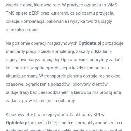
wspólne dane, klarowne role. W praktyce oznacza to WMS i 
TMS spięte z ERP oraz kurierami, dzięki czemu przyjęcia, 
lokacje, kompletacja, pakowanie i wysyłka tworzą ciągły, 
mierzalny proces.
Na poziomie operacji magazynowych 
Optidata.pl
 porządkuje 
standardy pracy: ścieżki kompletacji, zasady odkładania, 
reguły inwentaryzacji ciągłej. Operator widzi priorytety zadań i 
kolejne kroki w aplikacji mobilnej, a każdy skan od razu 
aktualizuje stany. W transporcie planista dostaje realne okna 
czasowe, ograniczenia pojazdów i priorytety klientów – 
buduje trasy bez „niespodzianek”, a kierowca ma prostą listę 
zadań z potwierdzeniami u odbiorcy.
Kluczowy efekt to przejrzystość. Dashboardy KPI w 
Optidata.pl
 pokazują OTIF, lead time, produktywność zmian i 
dokładność stanów. Widać wąskie gardła, więc łatwiej podjąć 