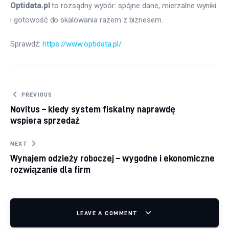
Optidata.pl
 to rozsądny wybór: spójne dane, mierzalne wyniki 
i gotowość do skalowania razem z biznesem.
Sprawdź: 
https://www.optidata.pl/
Nawigacja wpisu
PREVIOUS
Novitus – kiedy system fiskalny naprawdę
wspiera sprzedaż
NEXT
Wynajem odzieży roboczej – wygodne i ekonomiczne
rozwiązanie dla firm
LEAVE A COMMENT