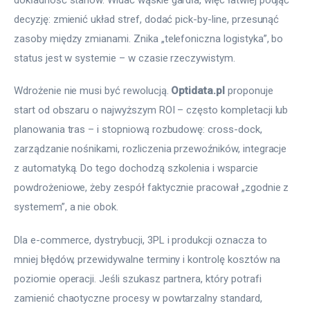
decyzję: zmienić układ stref, dodać pick-by-line, przesunąć 
zasoby między zmianami. Znika „telefoniczna logistyka”, bo 
status jest w systemie – w czasie rzeczywistym.
Wdrożenie nie musi być rewolucją. 
Optidata.pl
 proponuje 
start od obszaru o najwyższym ROI – często kompletacji lub 
planowania tras – i stopniową rozbudowę: cross-dock, 
zarządzanie nośnikami, rozliczenia przewoźników, integracje 
z automatyką. Do tego dochodzą szkolenia i wsparcie 
powdrożeniowe, żeby zespół faktycznie pracował „zgodnie z 
systemem”, a nie obok.
Dla e-commerce, dystrybucji, 3PL i produkcji oznacza to 
mniej błędów, przewidywalne terminy i kontrolę kosztów na 
poziomie operacji. Jeśli szukasz partnera, który potrafi 
zamienić chaotyczne procesy w powtarzalny standard, 