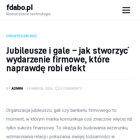
fdabo.pl
Nowoczesne technologie
fdabo.pl
Nowoczesne technologie
UNCATEGORIZED
Nowoczesne technologie
Jubileusze i gale – jak stworzyć
wydarzenie firmowe, które
Informatyka
naprawdę robi efekt
Systemy dla firm
BY
ADMIN
16 MARCA, 2026
0
COMMENTS
Maszyny
Porady
Organizacja jubileuszu, gali czy bankietu firmowego to 
moment, w którym marka komunikuje coś znacznie więcej niż 
tylko sukces finansowy. To okazja do budowania wizerunku, 
wzmacniania relacji i pokazania swojej tożsamości w 