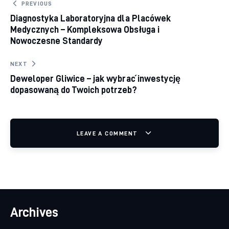
Nawigacja wpisu
PREVIOUS
Diagnostyka Laboratoryjna dla Placówek
Medycznych – Kompleksowa Obsługa i
Nowoczesne Standardy
NEXT
Deweloper Gliwice – jak wybrać inwestycję
dopasowaną do Twoich potrzeb?
LEAVE A COMMENT
Archives