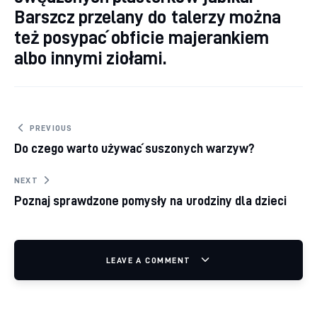
Barszcz przelany do talerzy można
też posypać obficie majerankiem
albo innymi ziołami.
Nawigacja wpisu
PREVIOUS
Do czego warto używać suszonych warzyw?
NEXT
Poznaj sprawdzone pomysły na urodziny dla dzieci
LEAVE A COMMENT