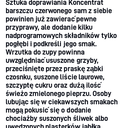
Sztuka doprawiania Koncentrat
barszczu czerwonego sam z siebie
powinien już zawierać pewne
przyprawy, ale dodanie kilku
nadprogramowych składników tylko
pogłębi i podkreśli jego smak.
Wrzutka do zupy powinna
uwzględniać ususzone grzyby,
przeciśnięte przez praskę ząbki
czosnku, suszone liście laurowe,
szczyptę cukru oraz dużą ilość
świeżo zmielonego pieprzu. Osoby
lubując się w ciekawszych smakach
mogą pokusić się o dodanie
chociażby suszonych śliwek albo
uwędzonych plasterków jabłka.