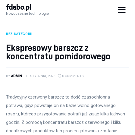
fdabo.pl
Nowoczesne technologie
fdabo.pl
Nowoczesne technologie
BEZ KATEGORII
Nowoczesne technologie
Ekspresowy barszcz z
koncentratu pomidorowego
Informatyka
Systemy dla firm
BY
ADMIN
10 STYCZNIA, 2023
0
COMMENTS
Maszyny
Tradycyjny czerwony barszcz to dość czasochłonna 
Porady
potrawa, gdyż powstaje on na bazie wolno gotowanego 
rosołu, którego przygotowanie potrafi już zająć kilka ładnych 
godzin. Z pomocą koncentratu barszcz czerwonego i kilku 
dodatkowych produktów ten proces gotowania zostanie 