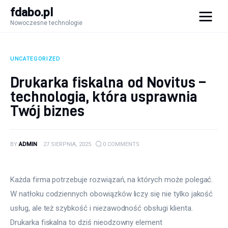
fdabo.pl
Nowoczesne technologie
fdabo.pl
Nowoczesne technologie
UNCATEGORIZED
Nowoczesne technologie
Drukarka fiskalna od Novitus –
technologia, która usprawnia
Informatyka
Twój biznes
Systemy dla firm
BY
ADMIN
27 SIERPNIA, 2025
0
COMMENTS
Maszyny
Porady
Każda firma potrzebuje rozwiązań, na których może polegać. 
W natłoku codziennych obowiązków liczy się nie tylko jakość 
usług, ale też szybkość i niezawodność obsługi klienta. 
Drukarka fiskalna to dziś nieodzowny element 