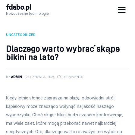
fdabo.pl
Nowoczesne technologie
fdabo.pl
Nowoczesne technologie
UNCATEGORIZED
Nowoczesne technologie
Dlaczego warto wybrać skąpe
bikini na lato?
Informatyka
Systemy dla firm
BY
ADMIN
26 CZERWCA, 2024
0
COMMENTS
Maszyny
Kiedy letnie słońce zaprasza na plażę, odpowiedni strój 
Porady
kąpielowy może znacząco wpłynąć na jakość naszego 
wypoczynku. Choć skąpe bikini budzi czasem kontrowersje, 
ma wiele zalet, które mogą przekonać nawet najbardziej 
sceptycznych. Oto, dlaczego warto rozważyć ten wybór na 