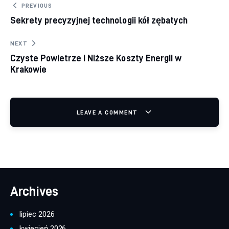
Nawigacja wpisu
PREVIOUS
Sekrety precyzyjnej technologii kół zębatych
NEXT
Czyste Powietrze i Niższe Koszty Energii w
Krakowie
LEAVE A COMMENT
Archives
lipiec 2026
kwiecień 2026