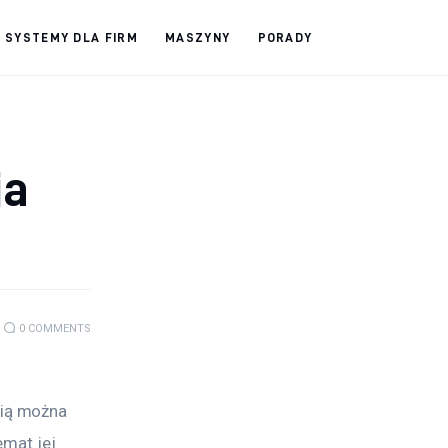
SYSTEMY DLA FIRM
MASZYNY
PORADY
ja
0
COMMENTS
ią można 
mat jej 