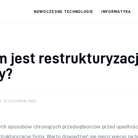
NOWOCZESNE TECHNOLOGIE
INFORMATYKA
fdabo.pl
Nowoczesne technologie
 jest restrukturyzac
y?
N
25 LISTOPADA, 2022
ch sposobów chroniących przedsiębiorców przed upadłośc
rukturyzację firmy. Warto dowiedzieć się nieco więcej na te