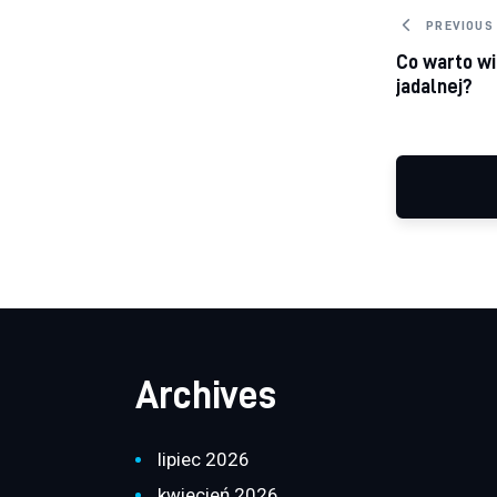
Nawig
PREVIOUS
Co warto wi
jadalnej?
Archives
lipiec 2026
kwiecień 2026