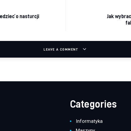
acja wpisu
edzieć o nasturcji
Jak wybrać
fa
LEAVE A COMMENT
Categories
Informatyka
Maszyny