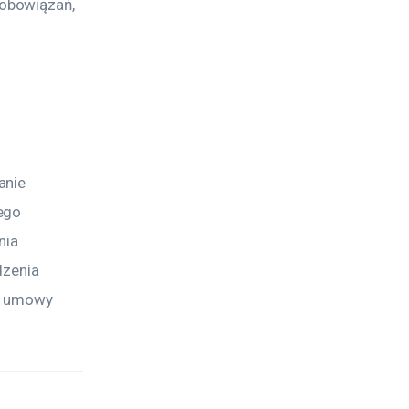
obowiązań, 
anie 
ego 
nia 
dzenia 
j umowy 