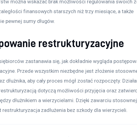
rstw można wskazać brak możliwości regulowania swoich z
aległości finansowych starszych niż trzy miesiące, a także 
ie pewnej sumy długów.
powanie restrukturyzacyjne
siębiorców zastanawia się, jak dokładnie wygląda postępow
zacyjne. Przede wszystkim niezbędne jest złożenie stosown
ez dłużnika, aby cały proces mógł zostać rozpoczęty. Działa
restrukturyzacją dotyczą możliwości przyjęcia oraz zatwier
ędzy dłużnikiem a wierzycielami. Dzięki zawarciu stosowne
 restrukturyzacja zadłużenia bez szkody dla wierzycieli.