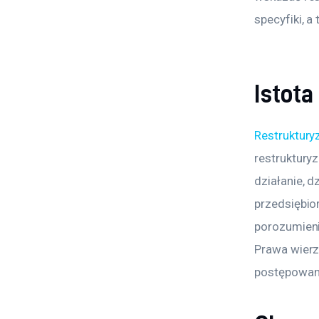
specyfiki, 
Istota
Restruktury
restruktury
działanie, d
przedsiębio
porozumieni
Prawa wierz
postępowani