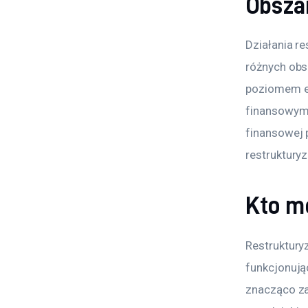
Obszar
Działania r
różnych obsz
poziomem ef
finansowym.
finansowej 
restruktur
Kto m
Restruktury
funkcjonując
znacząco z