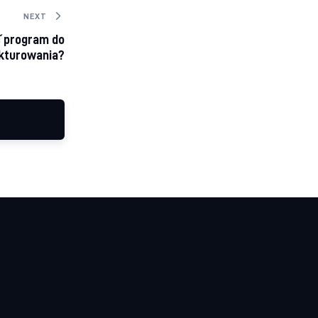
NEXT
 program do
kturowania?