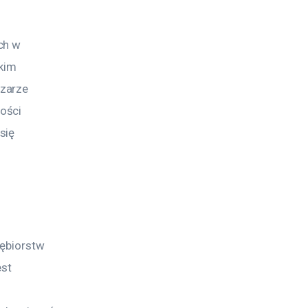
ch w 
kim 
zarze 
ości 
się 
ębiorstw 
st 