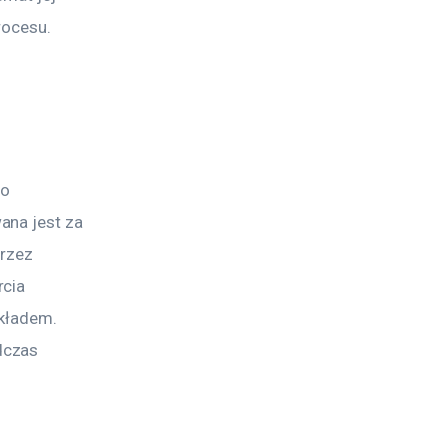
rocesu.
o 
ana jest za 
rzez 
cia 
kładem. 
dczas 