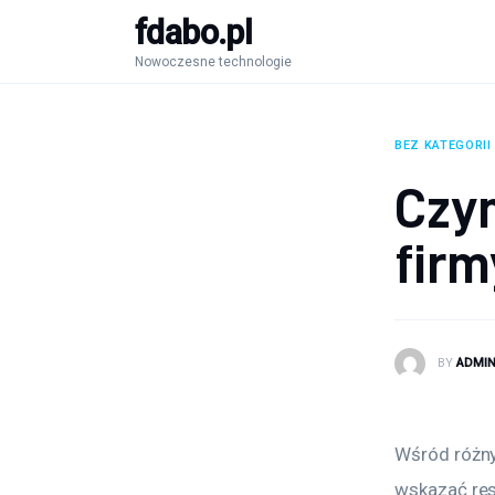
fdabo.pl
Nowoczesne technologie
Nowoczesne technologie
Informatyka
Systemy dla firm
BEZ KATEGORII
Czym
Maszyny
firm
Porady
BY
ADMI
Wśród różny
wskazać rest