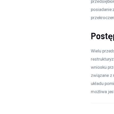
przedsiębio
posiadanie z
przekroczen
Postę
Wielu przed
restruktury
wniosku prz
związane z 
układu pomi
możliwa jest