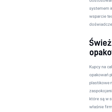
dostosowan
systemem in
wsparcie te
doświadcze
Śwież
opako
Kupcy na ca
opakowań pl
plastikowe 
zaspokojeni
które są w 
właśnie fir