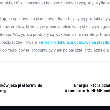
rodukty, które zapewniają bezpieczeństwo i wygodę użytkow
kująca opakowania plastikowe dba o to, aby jej produkty by
ch materiałów, które są w stanie spełnić wszystkie wymagani
akości. Wszystkie produkty są wykonane z materiałów, które
bezpieczne i trwałe. 
Firma produkująca opakowania plasti
do tego, aby jej produkty były jak najbardziej przyjazne dl
acja wpisu
ków jako platformy do
Energia, która dzia
ergii
Akumulatorki Ni-MH podb