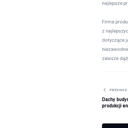
najlepsze p
Firma produ
z najlepszy
dotyczące j
niezawodne, 
zawsze dąży 
Nawig
PREVIOUS
Dachy budyn
produkcji en