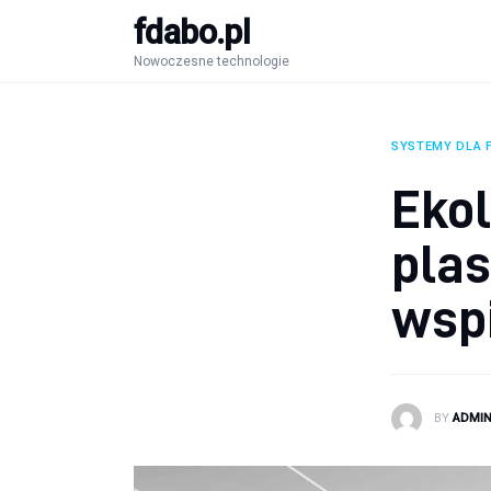
fdabo.pl
Nowoczesne technologie
Nowoczesne technologie
Informatyka
Systemy dla firm
SYSTEMY DLA 
Maszyny
Eko
Porady
plas
wsp
BY
ADMI