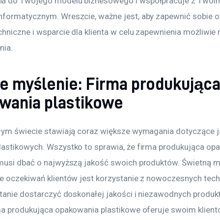
a do Twojego modelu biznesowego i współpracuje z Twoi
formatycznym. Wreszcie, ważne jest, aby zapewnić sobie 
chniczne i wsparcie dla klienta w celu zapewnienia możliwie 
nia.
e myślenie: Firma produkując
wania plastikowe
łym świecie stawiają coraz większe wymagania dotyczące j
astikowych. Wszystko to sprawia, że firma produkująca op
musi dbać o najwyższą jakość swoich produktów. Świetną m
e oczekiwań klientów jest korzystanie z nowoczesnych techn
stanie dostarczyć doskonałej jakości i niezawodnych produk
ma produkująca opakowania plastikowe oferuje swoim klient