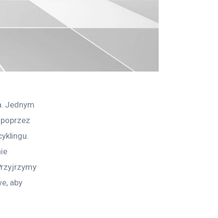
a. Jednym 
 poprzez 
klingu. 
ie 
Przyjrzymy 
e, aby 