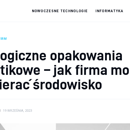
NOWOCZESNE TECHNOLOGIE
INFORMATYKA
fdabo.pl
Nowoczesne technologie
FIRM
logiczne opakowania
tikowe – jak firma m
ierać środowisko
N
19 WRZEŚNIA, 2023