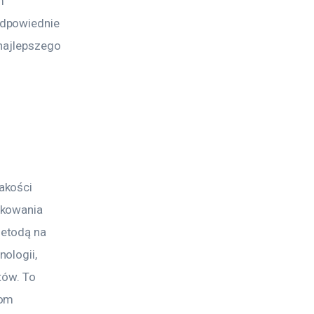
m 
odpowiednie 
najlepszego 
a
akości 
akowania 
etodą na 
ologii, 
tów. To 
om 