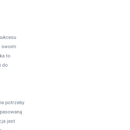
sukcesu 
ć swoim 
ka to 
i do 
ne potrzeby. 
dopasowaną 
ja jest 