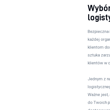
Wybór
logist
Bezpieczna 
każdej organ
klientom do
sztuka zarz
klientów w c
Jednym z na
logistyczneg
Ważne jest,
do Twoich po