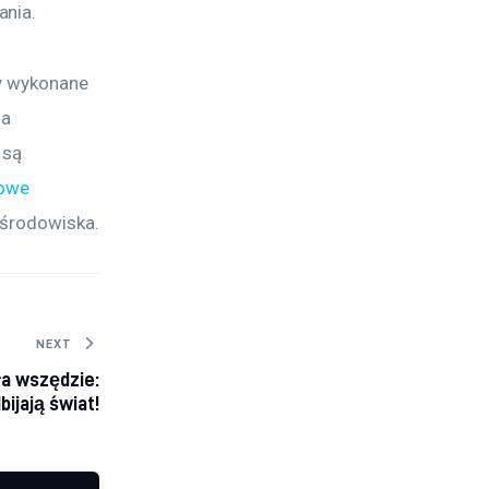
ania.
ły wykonane 
a 
 są 
kowe
a środowiska.
NEXT
ła wszędzie:
ijają świat!