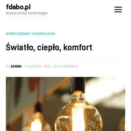
fdabo.pl
Nowoczesne technologie
fdabo.pl
Nowoczesne technologie
NOWOCZESNE TECHNOLOGIE
Nowoczesne technologie
Światło, ciepło, komfort
Informatyka
BY
ADMIN
17 LUTEGO, 2025
0
COMMENTS
Systemy dla firm
Maszyny
Porady