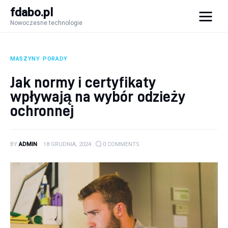
fdabo.pl
Nowoczesne technologie
fdabo.pl
Nowoczesne technologie
MASZYNY
PORADY
Nowoczesne technologie
Jak normy i certyfikaty
wpływają na wybór odzieży
Informatyka
ochronnej
Systemy dla firm
BY
ADMIN
18 GRUDNIA, 2024
0
COMMENTS
Maszyny
Porady