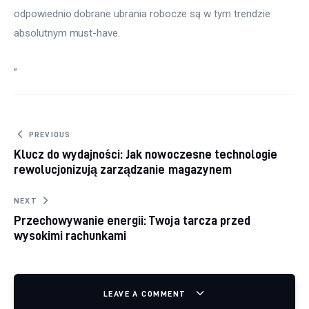
odpowiednio dobrane ubrania robocze są w tym trendzie 
absolutnym must-have.
„
Nawigacja wpisu
PREVIOUS
Klucz do wydajności: Jak nowoczesne technologie
rewolucjonizują zarządzanie magazynem
NEXT
Przechowywanie energii: Twoja tarcza przed
wysokimi rachunkami
LEAVE A COMMENT